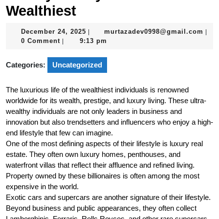
Wealthiest
December
mur
December 24, 2025
murtazadev0998@gmail.com
|
|
24,
0 Comment
9:13 pm
|
2025
Categories:
Uncategorized
The luxurious life of the wealthiest individuals is renowned
worldwide for its wealth, prestige, and luxury living. These ultra-
wealthy individuals are not only leaders in business and
innovation but also trendsetters and influencers who enjoy a high-
end lifestyle that few can imagine.
One of the most defining aspects of their lifestyle is luxury real
estate. They often own luxury homes, penthouses, and
waterfront villas that reflect their affluence and refined living.
Property owned by these billionaires is often among the most
expensive in the world.
Exotic cars and supercars are another signature of their lifestyle.
Beyond business and public appearances, they often collect
Lamborghinis, Ferraris, Rolls Royces, and other rare supercars