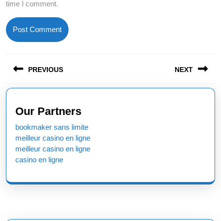
time I comment.
Post
PREVIOUS
NEXT
navigation
Previous
Next
post:
post:
Our Partners
bookmaker sans limite
meilleur casino en ligne
meilleur casino en ligne
casino en ligne