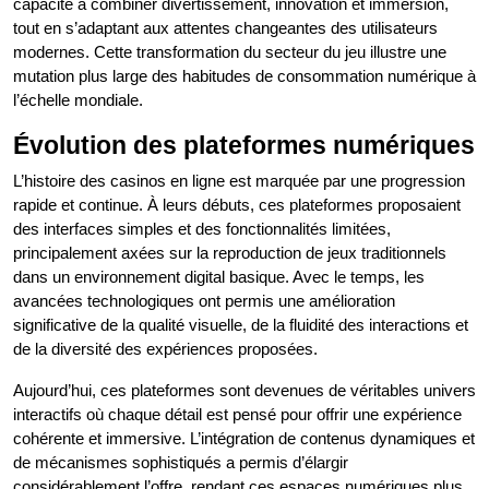
capacité à combiner divertissement, innovation et immersion,
tout en s’adaptant aux attentes changeantes des utilisateurs
modernes. Cette transformation du secteur du jeu illustre une
mutation plus large des habitudes de consommation numérique à
l’échelle mondiale.
Évolution des plateformes numériques
L’histoire des casinos en ligne est marquée par une progression
rapide et continue. À leurs débuts, ces plateformes proposaient
des interfaces simples et des fonctionnalités limitées,
principalement axées sur la reproduction de jeux traditionnels
dans un environnement digital basique. Avec le temps, les
avancées technologiques ont permis une amélioration
significative de la qualité visuelle, de la fluidité des interactions et
de la diversité des expériences proposées.
Aujourd’hui, ces plateformes sont devenues de véritables univers
interactifs où chaque détail est pensé pour offrir une expérience
cohérente et immersive. L’intégration de contenus dynamiques et
de mécanismes sophistiqués a permis d’élargir
considérablement l’offre, rendant ces espaces numériques plus