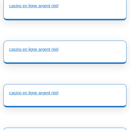
casino en ligne argent réel
casino en ligne argent réel
casino en ligne argent réel