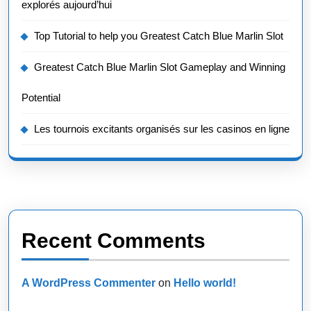
explorés aujourd’hui
Top Tutorial to help you Greatest Catch Blue Marlin Slot
Greatest Catch Blue Marlin Slot Gameplay and Winning
Potential
Les tournois excitants organisés sur les casinos en ligne
Recent Comments
A WordPress Commenter
on
Hello world!