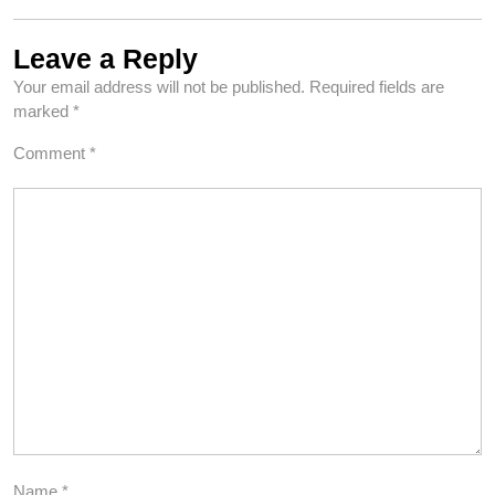
Leave a Reply
Your email address will not be published.
Required fields are
marked
*
Comment
*
Name
*