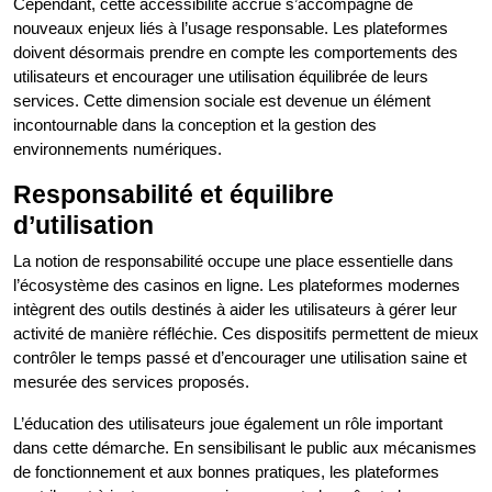
Cependant, cette accessibilité accrue s’accompagne de
nouveaux enjeux liés à l’usage responsable. Les plateformes
doivent désormais prendre en compte les comportements des
utilisateurs et encourager une utilisation équilibrée de leurs
services. Cette dimension sociale est devenue un élément
incontournable dans la conception et la gestion des
environnements numériques.
Responsabilité et équilibre
d’utilisation
La notion de responsabilité occupe une place essentielle dans
l’écosystème des casinos en ligne. Les plateformes modernes
intègrent des outils destinés à aider les utilisateurs à gérer leur
activité de manière réfléchie. Ces dispositifs permettent de mieux
contrôler le temps passé et d’encourager une utilisation saine et
mesurée des services proposés.
L’éducation des utilisateurs joue également un rôle important
dans cette démarche. En sensibilisant le public aux mécanismes
de fonctionnement et aux bonnes pratiques, les plateformes