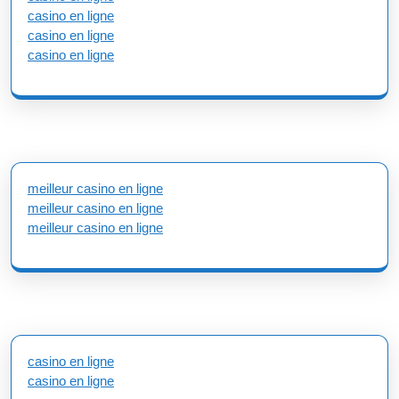
casino en ligne
casino en ligne
casino en ligne
meilleur casino en ligne
meilleur casino en ligne
meilleur casino en ligne
casino en ligne
casino en ligne