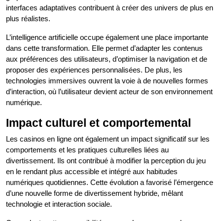
interfaces adaptatives contribuent à créer des univers de plus en
plus réalistes.
L’intelligence artificielle occupe également une place importante
dans cette transformation. Elle permet d’adapter les contenus
aux préférences des utilisateurs, d’optimiser la navigation et de
proposer des expériences personnalisées. De plus, les
technologies immersives ouvrent la voie à de nouvelles formes
d’interaction, où l’utilisateur devient acteur de son environnement
numérique.
Impact culturel et comportemental
Les casinos en ligne ont également un impact significatif sur les
comportements et les pratiques culturelles liées au
divertissement. Ils ont contribué à modifier la perception du jeu
en le rendant plus accessible et intégré aux habitudes
numériques quotidiennes. Cette évolution a favorisé l’émergence
d’une nouvelle forme de divertissement hybride, mêlant
technologie et interaction sociale.