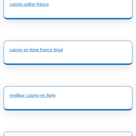
casino online france
casino en ligne france légal
meilleur casino en ligne