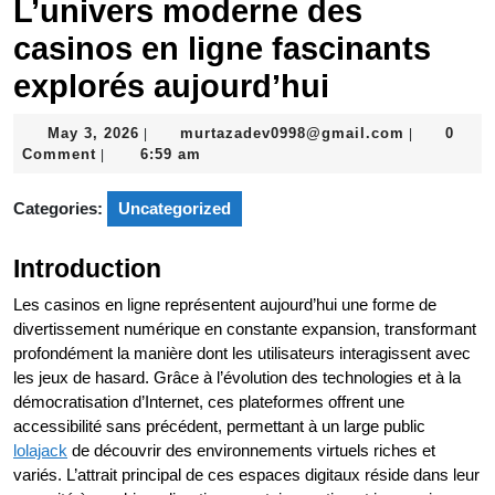
L’univers moderne des
casinos en ligne fascinants
explorés aujourd’hui
May
murtazade
May 3, 2026
murtazadev0998@gmail.com
0
|
|
3,
Comment
6:59 am
|
2026
Categories:
Uncategorized
Introduction
Les casinos en ligne représentent aujourd’hui une forme de
divertissement numérique en constante expansion, transformant
profondément la manière dont les utilisateurs interagissent avec
les jeux de hasard. Grâce à l’évolution des technologies et à la
démocratisation d’Internet, ces plateformes offrent une
accessibilité sans précédent, permettant à un large public
lolajack
de découvrir des environnements virtuels riches et
variés. L’attrait principal de ces espaces digitaux réside dans leur