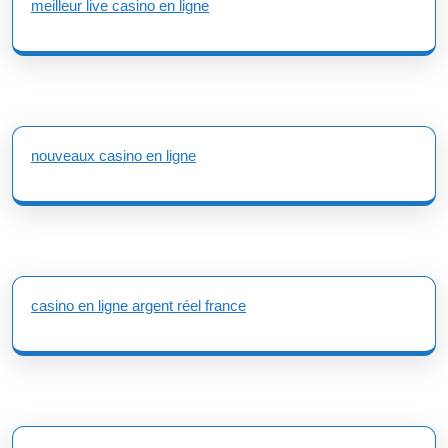
meilleur live casino en ligne
nouveaux casino en ligne
casino en ligne argent réel france