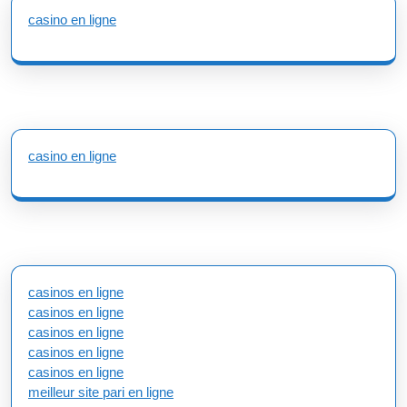
casino en ligne
casino en ligne
casinos en ligne
casinos en ligne
casinos en ligne
casinos en ligne
casinos en ligne
meilleur site pari en ligne