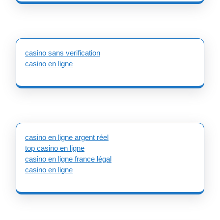
casino sans verification
casino en ligne
casino en ligne argent réel
top casino en ligne
casino en ligne france légal
casino en ligne