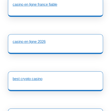
casino en ligne france fiable
casino en ligne 2026
best crypto casino