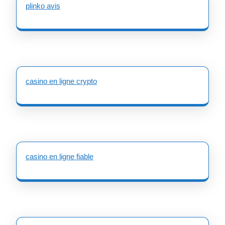
plinko avis
casino en ligne crypto
casino en ligne fiable