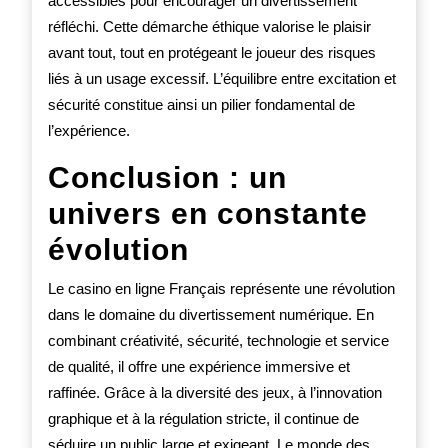
accessibles pour encourager un divertissement
réfléchi. Cette démarche éthique valorise le plaisir
avant tout, tout en protégeant le joueur des risques
liés à un usage excessif. L’équilibre entre excitation et
sécurité constitue ainsi un pilier fondamental de
l’expérience.
Conclusion : un
univers en constante
évolution
Le casino en ligne Français représente une révolution
dans le domaine du divertissement numérique. En
combinant créativité, sécurité, technologie et service
de qualité, il offre une expérience immersive et
raffinée. Grâce à la diversité des jeux, à l’innovation
graphique et à la régulation stricte, il continue de
séduire un public large et exigeant. Le monde des