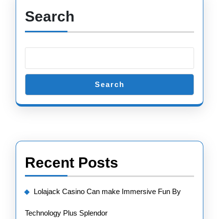
Search
Search
Recent Posts
Lolajack Casino Can make Immersive Fun By
Technology Plus Splendor