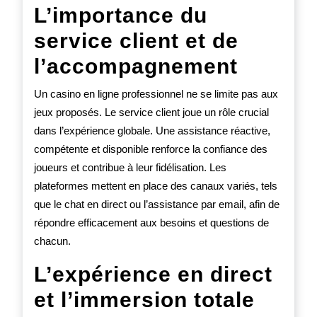
L’importance du
service client et de
l’accompagnement
Un casino en ligne professionnel ne se limite pas aux
jeux proposés. Le service client joue un rôle crucial
dans l’expérience globale. Une assistance réactive,
compétente et disponible renforce la confiance des
joueurs et contribue à leur fidélisation. Les
plateformes mettent en place des canaux variés, tels
que le chat en direct ou l’assistance par email, afin de
répondre efficacement aux besoins et questions de
chacun.
L’expérience en direct
et l’immersion totale