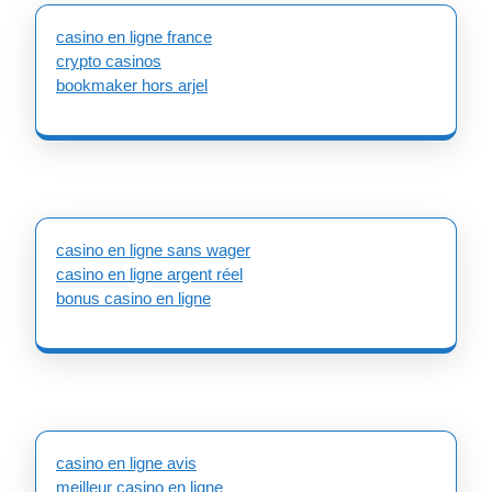
casino en ligne france
crypto casinos
bookmaker hors arjel
casino en ligne sans wager
casino en ligne argent réel
bonus casino en ligne
casino en ligne avis
meilleur casino en ligne