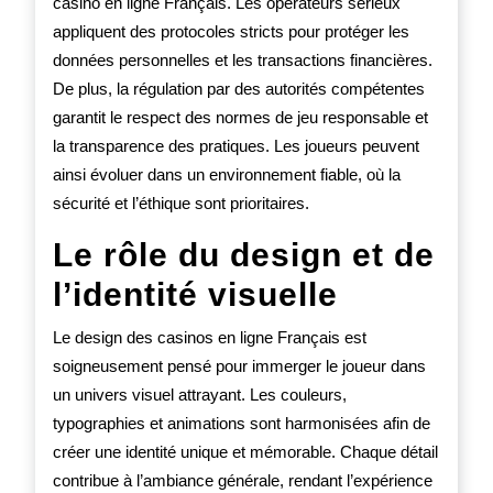
casino en ligne Français. Les opérateurs sérieux
appliquent des protocoles stricts pour protéger les
données personnelles et les transactions financières.
De plus, la régulation par des autorités compétentes
garantit le respect des normes de jeu responsable et
la transparence des pratiques. Les joueurs peuvent
ainsi évoluer dans un environnement fiable, où la
sécurité et l’éthique sont prioritaires.
Le rôle du design et de
l’identité visuelle
Le design des casinos en ligne Français est
soigneusement pensé pour immerger le joueur dans
un univers visuel attrayant. Les couleurs,
typographies et animations sont harmonisées afin de
créer une identité unique et mémorable. Chaque détail
contribue à l’ambiance générale, rendant l’expérience