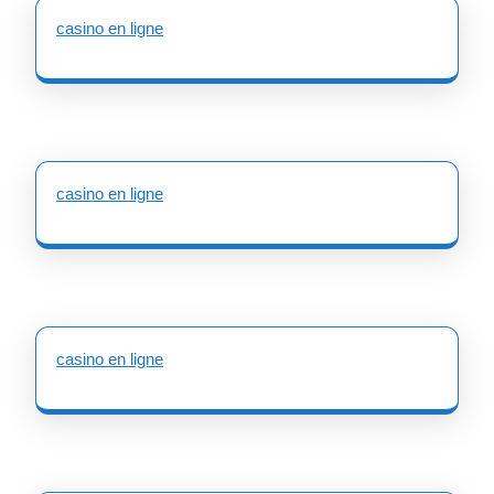
casino en ligne
casino en ligne
casino en ligne