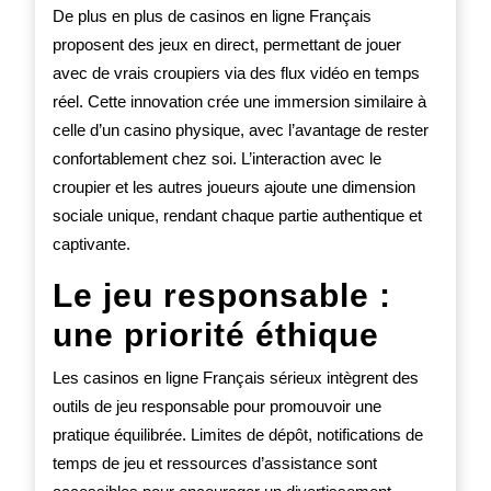
De plus en plus de casinos en ligne Français
proposent des jeux en direct, permettant de jouer
avec de vrais croupiers via des flux vidéo en temps
réel. Cette innovation crée une immersion similaire à
celle d’un casino physique, avec l’avantage de rester
confortablement chez soi. L’interaction avec le
croupier et les autres joueurs ajoute une dimension
sociale unique, rendant chaque partie authentique et
captivante.
Le jeu responsable :
une priorité éthique
Les casinos en ligne Français sérieux intègrent des
outils de jeu responsable pour promouvoir une
pratique équilibrée. Limites de dépôt, notifications de
temps de jeu et ressources d’assistance sont