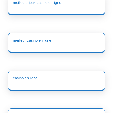
meilleurs jeux casino en ligne
meilleur casino en ligne
casino en ligne