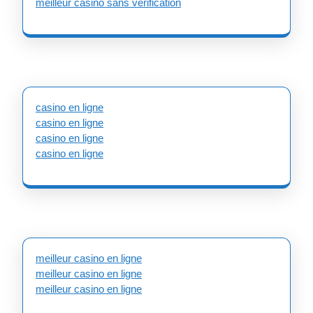
meilleur casino sans verification
casino en ligne
casino en ligne
casino en ligne
casino en ligne
meilleur casino en ligne
meilleur casino en ligne
meilleur casino en ligne