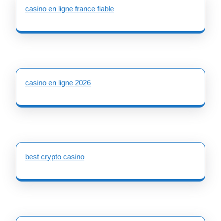
casino en ligne france fiable
casino en ligne 2026
best crypto casino