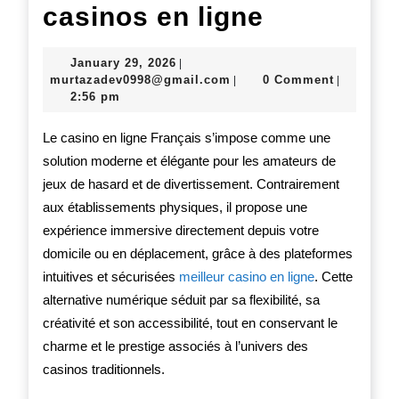
Les
casinos en ligne
tournois
January
January 29, 2026
|
excitants
29,
murtazadev0998@gmail.c
murtazadev0998@gmail.com
0 Comment
|
|
2026
2:56 pm
organisés
sur
Le casino en ligne Français s’impose comme une
solution moderne et élégante pour les amateurs de
les
jeux de hasard et de divertissement. Contrairement
casinos
aux établissements physiques, il propose une
expérience immersive directement depuis votre
en
domicile ou en déplacement, grâce à des plateformes
ligne
intuitives et sécurisées
meilleur casino en ligne
. Cette
alternative numérique séduit par sa flexibilité, sa
créativité et son accessibilité, tout en conservant le
charme et le prestige associés à l’univers des
casinos traditionnels.