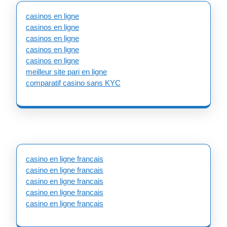
casinos en ligne
casinos en ligne
casinos en ligne
casinos en ligne
casinos en ligne
meilleur site pari en ligne
comparatif casino sans KYC
casino en ligne francais
casino en ligne francais
casino en ligne francais
casino en ligne francais
casino en ligne francais