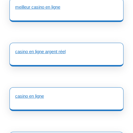
meilleur casino en ligne
casino en ligne argent réel
casino en ligne