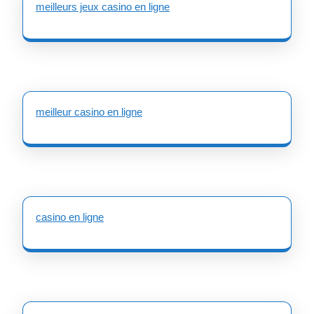
meilleurs jeux casino en ligne
meilleur casino en ligne
casino en ligne