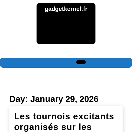
Skip
gadgetkernel.fr
to
content
Skip
to
content
Open
Button
Day:
January 29, 2026
Les tournois excitants
organisés sur les