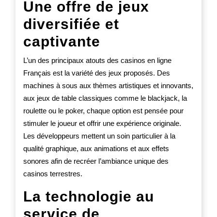
Une offre de jeux
diversifiée et
captivante
L’un des principaux atouts des casinos en ligne
Français est la variété des jeux proposés. Des
machines à sous aux thèmes artistiques et innovants,
aux jeux de table classiques comme le blackjack, la
roulette ou le poker, chaque option est pensée pour
stimuler le joueur et offrir une expérience originale.
Les développeurs mettent un soin particulier à la
qualité graphique, aux animations et aux effets
sonores afin de recréer l’ambiance unique des
casinos terrestres.
La technologie au
service de